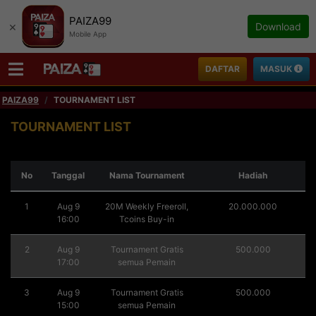
PAIZA99
×
Download
Mobile App
DAFTAR
MASUK
PAIZA99
TOURNAMENT LIST
TOURNAMENT LIST
No
Tanggal
Nama Tournament
Hadiah
1
Aug 9
20M Weekly Freeroll,
20.000.000
16:00
Tcoins Buy-in
2
Aug 9
Tournament Gratis
500.000
17:00
semua Pemain
3
Aug 9
Tournament Gratis
500.000
15:00
semua Pemain