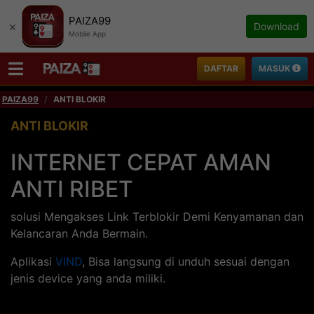
PAIZA99
×
Download
Mobile App
DAFTAR
MASUK
PAIZA99
ANTI BLOKIR
ANTI BLOKIR
INTERNET CEPAT AMAN
ANTI RIBET
solusi Mengakses Link Terblokir Demi Kenyamanan dan
Kelancaran Anda Bermain.
Aplikasi
VIND
, Bisa langsung di unduh sesuai dengan
jenis device yang anda miliki.