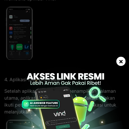
×
4. Aplikasi Siap Digunakan
Setelah aplikasi terbuka dan menampilkan halaman
utama, aplikasi Vind sudah siap digunakan. Silakan
ikuti petunjuk yang tersedia di dalam aplikasi untuk
melanjutkan.